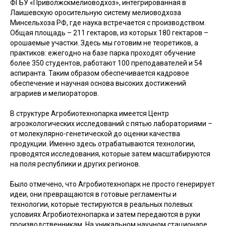
ФГБУ «Приволжскмелиоводхоз», интегрированная в
Лаишевскую оросительную систему мелиоводхоза
Минсельхоза РФ, где наука встречается с производством.
Общая площадь – 211 гектаров, из которых 180 гектаров –
орошаемые участки. Здесь мы готовим не теоретиков, а
практиков: ежегодно на базе парка проходят обучение
более 350 студентов, работают 100 преподавателей и 54
аспиранта. Таким образом обеспечивается кадровое
обеспечение и научная основа высоких достижений
аграриев и мелиораторов.
В структуре Агробиотехнопарка имеется Центр
агроэкологических исследований с пятью лабораториями –
от молекулярно-генетической до оценки качества
продукции. Именно здесь отрабатываются технологии,
проводятся исследования, которые затем масштабируются
на поля республики и других регионов.
Было отмечено, что Агробиотехнопарк не просто генерирует
идеи, они превращаются в готовые регламенты и
технологии, которые тестируются в реальных полевых
условиях Агробиотехнопарка и затем передаются в руки
производственникам. На уникальном научном стационаре