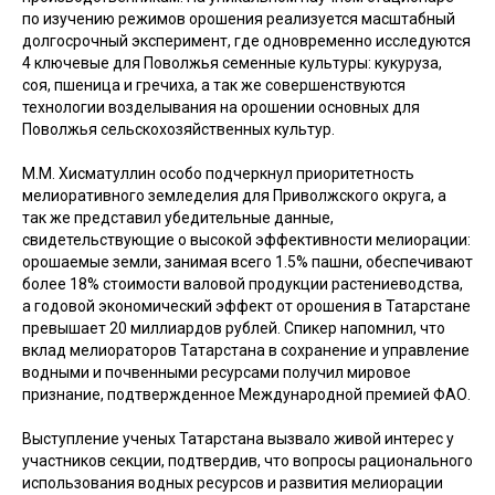
по изучению режимов орошения реализуется масштабный
долгосрочный эксперимент, где одновременно исследуются
4 ключевые для Поволжья семенные культуры: кукуруза,
соя, пшеница и гречиха, а так же совершенствуются
технологии возделывания на орошении основных для
Поволжья сельскохозяйственных культур.
М.М. Хисматуллин особо подчеркнул приоритетность
мелиоративного земледелия для Приволжского округа, а
так же представил убедительные данные,
свидетельствующие о высокой эффективности мелиорации:
орошаемые земли, занимая всего 1.5% пашни, обеспечивают
более 18% стоимости валовой продукции растениеводства,
а годовой экономический эффект от орошения в Татарстане
превышает 20 миллиардов рублей. Спикер напомнил, что
вклад мелиораторов Татарстана в сохранение и управление
водными и почвенными ресурсами получил мировое
признание, подтвержденное Международной премией ФАО.
Выступление ученых Татарстана вызвало живой интерес у
участников секции, подтвердив, что вопросы рационального
использования водных ресурсов и развития мелиорации