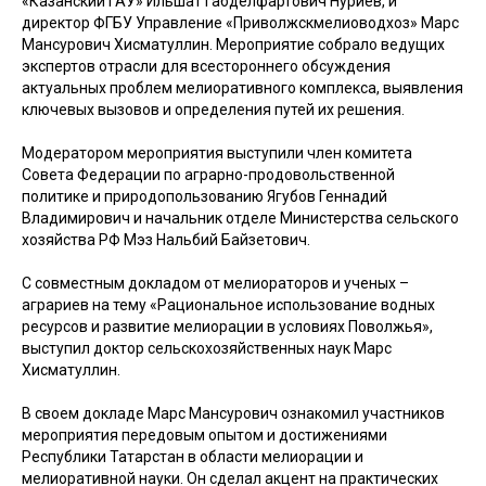
«Казанский ГАУ» Ильшат Габделфартович Нуриев, и
директор ФГБУ Управление «Приволжскмелиоводхоз» Марс
Мансурович Хисматуллин. Мероприятие собрало ведущих
экспертов отрасли для всестороннего обсуждения
актуальных проблем мелиоративного комплекса, выявления
ключевых вызовов и определения путей их решения.
Модератором мероприятия выступили член комитета
Совета Федерации по аграрно-продовольственной
политике и природопользованию Ягубов Геннадий
Владимирович и начальник отделе Министерства сельского
хозяйства РФ Мэз Нальбий Байзетович.
С совместным докладом от мелиораторов и ученых –
аграриев на тему «Рациональное использование водных
ресурсов и развитие мелиорации в условиях Поволжья»,
выступил доктор сельскохозяйственных наук Марс
Хисматуллин.
В своем докладе Марс Мансурович ознакомил участников
мероприятия передовым опытом и достижениями
Республики Татарстан в области мелиорации и
мелиоративной науки. Он сделал акцент на практических