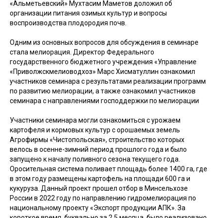
«Альметьевский» Мухтасим Маметов доложил об
организации питания озимых культур и вопросы
воспроизводства плодородия почв.
Одним из основных вопросов для обсуждения в семинаре
стала мелиорация. Директор Федерального
государственного бюджетного учреждения «Управление
«Приволжскмелиоводхоз» Марс Хисматуллин ознакомил
участников семинара с результатами реализации программ
по развитию мелиорации, а также ознакомил участников
семинара с направлениями господдержки по мелиорации
Участники семинара могли ознакомиться с урожаем
картофеля и кормовых культур с орошаемых земель
Агрофирмы «Чистопольская», строительство которых
велось в осенне-зимний период прошлого года и было
запущено к началу поливного сезона текущего года.
Оросительная система поливает площадь более 1400 га, где
в этом году размещены картофель на площади 600 га и
кукуруза. Данный проект прошел отбор в Минсельхозе
России в 2022 году по направлению гидромелиорация по
национальному проекту «Экспорт продукции АПК». За
короткое время, буквально за 2,5 месяца, было реализовано