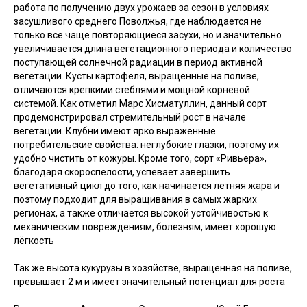
работа по получению двух урожаев за сезон в условиях
засушливого среднего Поволжья, где наблюдается не
только все чаще повторяющиеся засухи, но и значительно
увеличивается длина вегетационного периода и количество
поступающей солнечной радиации в период активной
вегетации. Кусты картофеля, выращенные на поливе,
отличаются крепкими стеблями и мощной корневой
системой. Как отметил Марс Хисматуллин, данный сорт
продемонстрировал стремительный рост в начале
вегетации. Клубни имеют ярко выраженные
потребительские свойства: неглубокие глазки, поэтому их
удобно чистить от кожуры. Кроме того, сорт «Ривьера»,
благодаря скороспелости, успевает завершить
вегетативный цикл до того, как начинается летняя жара и
поэтому подходит для выращивания в самых жарких
регионах, а также отличается высокой устойчивостью к
механическим повреждениям, болезням, имеет хорошую
лёгкость
Так же высота кукурузы в хозяйстве, выращенная на поливе,
превышает 2 м и имеет значительный потенциал для роста