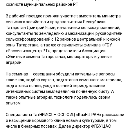
хозяйств муниципальных районов РТ
В рабочей поездке приняли участие заместитель министра
сельского хозяйства и продовольствия Республики
Татарстан Дмитрий Яшин, начальники сельхозуправлений,
консультанты по земледелию и механизации, руководители
сельхозформирований с 12 районов центральной и южной
зоны Татарстана, а так же специалисты филиала ФГБУ
«Россельхозцентр РТ», представители Ассоциации
«Элитные семена Татарстана», мелиораторы и ученые
аграрии
На семинар — совещании обсудили актуальные вопросы
такие как, подбор сортов, подготовка семенного материала,
подготовка почвы, уход в осенний период, влияние
интенсивных систем земледелия на почвенную биоту. А
также опытные аграрии, технологи поделились своим
опытом
Специалисты ТатНИИСХ — ОСП ФИЦ «КазНЦ РАН» рассказали
о насыщении кормового клина новыми культурами, в том
числе в бинарных посевах. Далее директор ФГБУ ЦАС