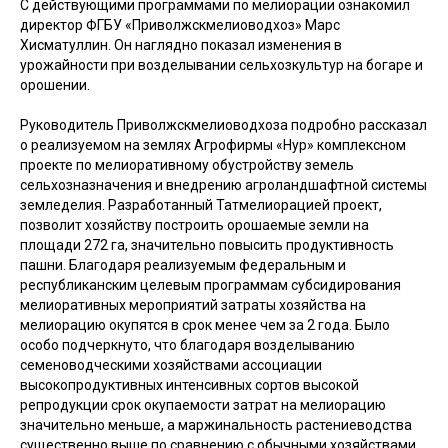
С действующими программами по мелиорации ознакомил
директор ФГБУ «Приволжскмелиоводхоз» Марс
Хисматуллин. Он наглядно показал изменения в
урожайности при возделывании сельхозкультур на богаре и
орошении.
Руководитель Приволжскмелиоводхоза подробно рассказал
о реализуемом на землях Агрофирмы «Нур» комплексном
проекте по мелиоративному обустройству земель
сельхозназначения и внедрению агроландшафтной системы
земледелия. Разработанный Татмелиорацией проект,
позволит хозяйству построить орошаемые земли на
площади 272 га, значительно повысить продуктивность
пашни. Благодаря реализуемым федеральным и
республиканским целевым программам субсидирования
мелиоративных мероприятий затраты хозяйства на
мелиорацию окупятся в срок менее чем за 2 года. Было
особо подчеркнуто, что благодаря возделыванию
семеноводческими хозяйствами ассоциации
высокопродуктивных интенсивных сортов высокой
репродукции срок окупаемости затрат на мелиорацию
значительно меньше, а маржинальность растениеводства
существенно выше по сравнению с обычными хозяйствами,